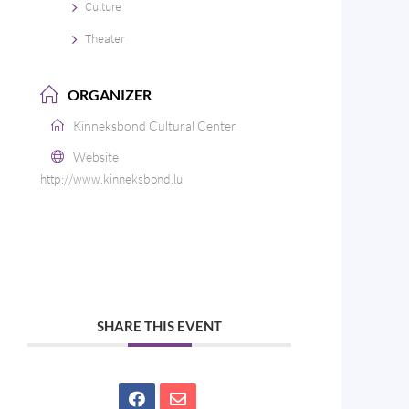
Culture
Theater
ORGANIZER
Kinneksbond Cultural Center
Website
http://www.kinneksbond.lu
SHARE THIS EVENT