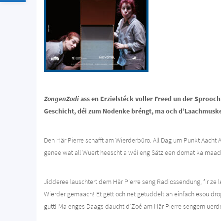
ZongenZodi
ass en Erzielstéck voller Freed un der Sprooch
Geschicht, déi zum Nodenke bréngt, ma och d’Laachmuskel
Den Här Pierre schafft am Wierderbüro. All Dag um Punkt Aacht A
genee wat all Wuert heescht a wéi eng Sätz een domat ka maac
Jidderee lauschtert dem Här Pierre seng Radiossendung, fir ze
Wierder gemaach! Et gëtt och net getuddelt an einfach esou dro
gutt! Ma enges Daags daucht d’Zoé am Här Pierre sengem uerd