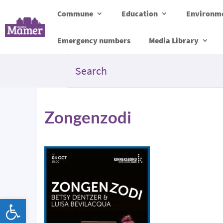
Commune
Education
Environme
Emergency numbers
Media Library
Zongenzodi
Open toolbar