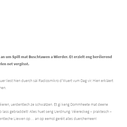
 an um Spill mat Buschtawen a Wierder. Et erzielt eng beréierend
en net vergësst.
uer liest hien duerch säi Radiosmikro d’Wuert vum Dag vir. Hien erkläert
hen.
 léieren, uerdentlech ze schwätzen. Et gi keng Dommheete mat deene
p lass gebraddelt! Alles huet seng Uerdnung: Véiereckeg – praktesch –
entleche Liewen op… an op eemol geréit alles duercherneen!