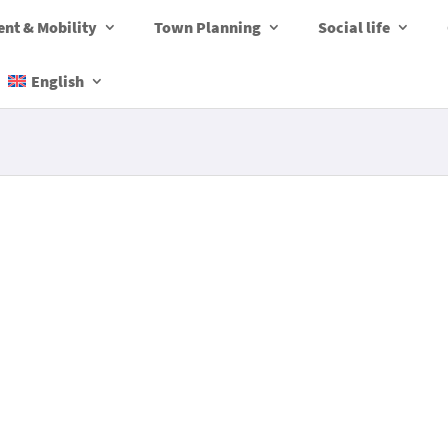
nt & Mobility
Town Planning
Social life
English