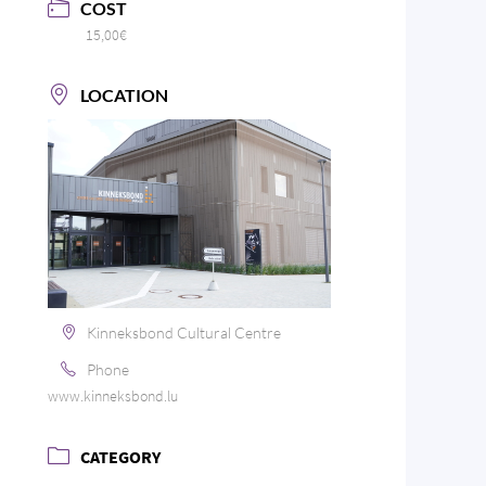
COST
15,00€
LOCATION
Kinneksbond Cultural Centre
Phone
www.kinneksbond.lu
CATEGORY