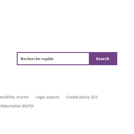
essibility charter
Legal aspects
Cookie policy (EU)
nfidentialité (RGPD)