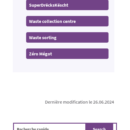
SuperDrëcksKëscht
Waste collection centre
Waste sorting
Zéro Mégot
Dernière modification le 26.06.2024