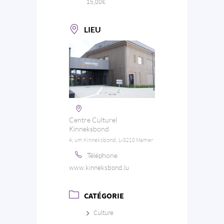
15,00€
LIEU
Centre Culturel
Kinneksbond
4, um Kinneksbond, L-8210 Mamer
Téléphone
www.kinneksbond.lu
CATÉGORIE
Culture