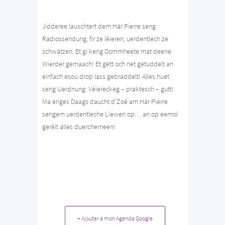
Jidderee lauschtert dem Här Pierre seng
Radiossendung, fir ze léieren, uerdentlech ze
schwätzen. Et gi keng Dommheete mat deene
Wierder gemaach! Et gëtt och net getuddelt an
einfach esou drop lass gebraddelt! Alles huet
seng Uerdnung: Véiereckeg – praktesch – gutt!
Ma enges Daags daucht d’Zoé am Här Pierre
sengem uerdentleche Liewen op… an op eemol
geréit alles duercherneen!
+ Ajouter à mon Agenda Google