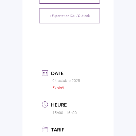
+ Exportation iCal / Outlook
DATE
04 octobre 2025
Expiré!
HEURE
15h00 - 16h00
TARIF