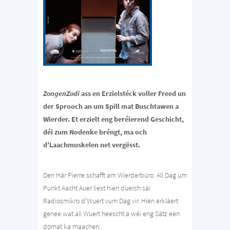
ZongenZodi
ass en Erzielstéck voller Freed un
der Sprooch an um Spill mat Buschtawen a
Wierder. Et erzielt eng beréierend Geschicht,
déi zum Nodenke bréngt, ma och
d’Laachmuskelen net vergësst.
Den Här Pierre schafft am Wierderbüro. All Dag um
Punkt Aacht Auer liest hien duerch säi
Radiosmikro d’Wuert vum Dag vir. Hien erkläert
genee wat all Wuert heescht a wéi eng Sätz een
domat ka maachen.