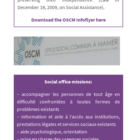
December 18, 2009, on Social Assistance).
Download the OSCM Infoflyer here
Social office missions:
– accompagner les personnes de tout âge en
difficulté confrontées à toutes formes de
problèmes existants
– information et aide à l’accès aux institutions,
prestations légales et services sociaux existants
– aide psychologique, orientation
– prise en charge des urgences sociales