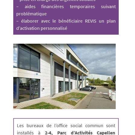
– aides financières temporaires suivant
problématique
– élaborer avec le bénéficiaire REVIS un plan
d’activation personnalisé
Les bureaux de l’office social commun sont
installés à
2-4, Parc d’Activités Capellen