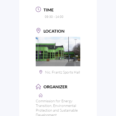
TIME
09:30 - 14:00
LOCATION
Nic. Frantz Sports Hall
ORGANIZER
Commission for Energy
Transition, Environmental
Protection and Sustainable
Development