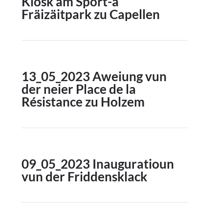
Kiosk am Sport-a
Fräizäitpark zu Capellen
13_05_2023 Aweiung vun
der neier Place de la
Résistance zu Holzem
09_05_2023 Inauguratioun
vun der Friddensklack