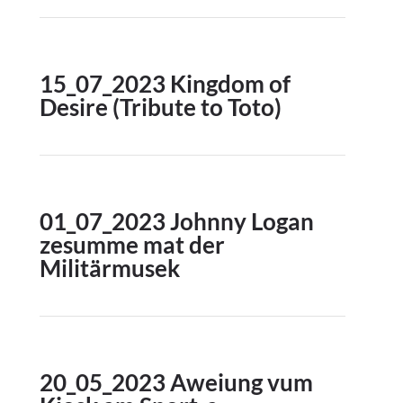
15_07_2023 Kingdom of
Desire (Tribute to Toto)
01_07_2023 Johnny Logan
zesumme mat der
Militärmusek
20_05_2023 Aweiung vum