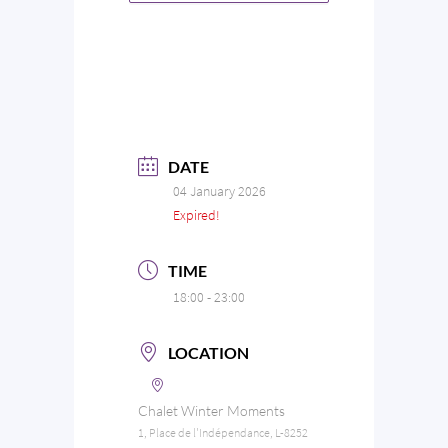
DATE
04 January 2026
Expired!
TIME
18:00 - 23:00
LOCATION
Chalet Winter Moments
1, Place de l'Indépendance, L-8252