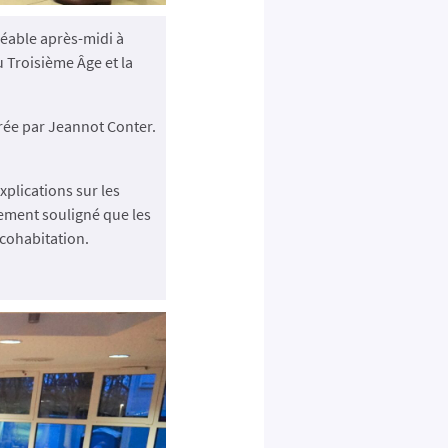
réable après-midi à
u Troisième Âge et la
urée par Jeannot Conter.
plications sur les
ement souligné que les
 cohabitation.