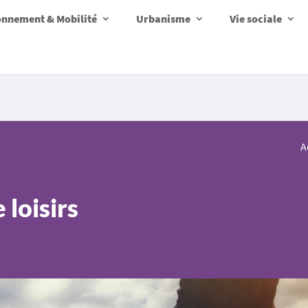
onnement & Mobilité
Urbanisme
Vie sociale
A
 loisirs