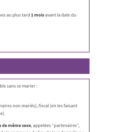
ses au plus tard
1 mois
avant la date du
le sans se marier :
naires non mariés), fiscal (en les faisant
e).
ou de même sexe
, appelées “partenaires”,