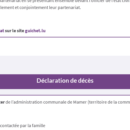
 partenariat en se présentant ensemble devant l’officier de l’état civ
lement et conjointement leur partenariat.
iat
sur le site
guichet.lu
Déclaration de décès
ter
de l’administration communale de Mamer (territoire de la com
contactée par la famille