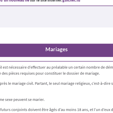
e d’un nouveau né
sur le site internet
guichet.lu
Mariages
 est nécessaire d’effectuer au préalable un certain nombre de déma
e des pièces requises pour constituer le dossier de mariage.
près le mariage civil. Partant, le seul mariage religieux, c’est-à-dire
me sexe peuvent se marier.
uturs conjoints doivent être âgés d’au moins 18 ans, et l’un d’eux d