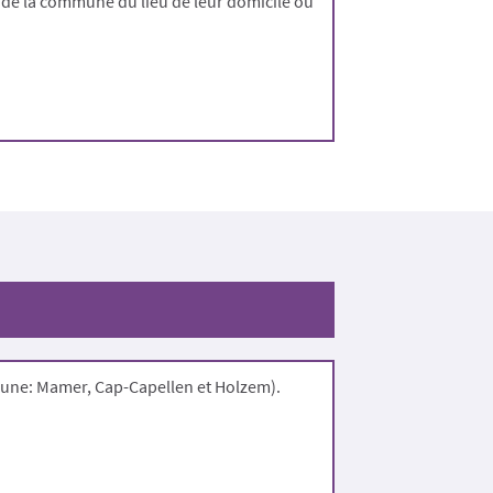
il de la commune du lieu de leur domicile ou
mune: Mamer, Cap-Capellen et Holzem).