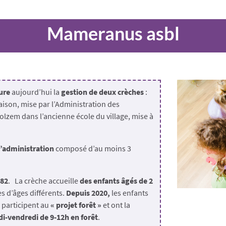
Mameranus asbl
ure
aujourd’hui la
gestion de deux crèches
:
ison, mise par l’Administration des
olzem dans l’ancienne école du village, mise à
d’administration
composé d’au moins 3
982
. La crèche accueille
des enfants âgés de 2
s d’âges différents.
Depuis 2020,
les enfants
 participent au
« projet forêt »
et ont la
di-vendredi de 9-12h en forêt
.