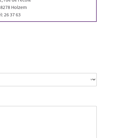
-8278 Holzem
él: 26 37 63