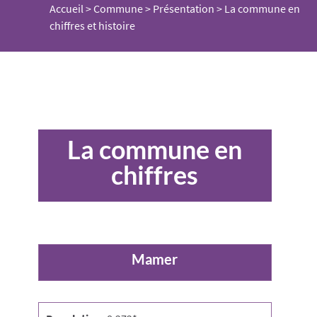
Accueil
>
Commune
>
Présentation
>
La commune en
chiffres et histoire
La commune en
chiffres
Mamer