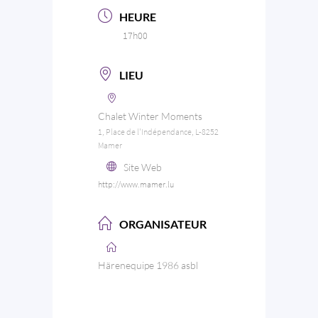
HEURE
17h00
LIEU
Chalet Winter Moments
1, Place de l'Indépendance, L-8252
Mamer
Site Web
http://www.mamer.lu
ORGANISATEUR
Härenequipe 1986 asbl