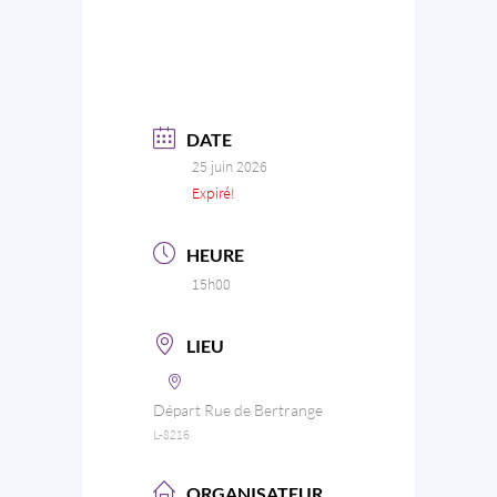
DATE
25 juin 2026
Expiré!
HEURE
15h00
LIEU
Départ Rue de Bertrange
L-8216
ORGANISATEUR