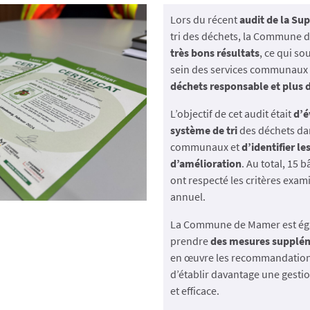
Lors du récent
audit de la Su
tri des déchets, la Commune
très bons résultats
, ce qui s
sein des services communaux
déchets responsable et plus 
L’objectif de cet audit était
d’é
système de tri
des déchets da
communaux et
d’identifier les
d’amélioration
. Au total, 15
ont respecté les critères exami
annuel.
La Commune de Mamer est éga
prendre
des mesures supplé
en œuvre les recommandations
d’établir davantage une gesti
et efficace.