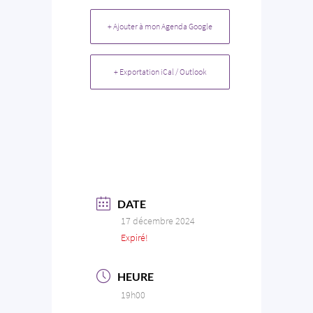
+ Ajouter à mon Agenda Google
+ Exportation iCal / Outlook
DATE
17 décembre 2024
Expiré!
HEURE
19h00