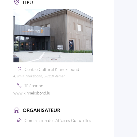
LIEU
Centre Culturel Kinneksbond
4, um Kinneksbond, L-8210 Mamer
Téléphone
www.kinneksbond.lu
ORGANISATEUR
Commission des Affaires Culturelles