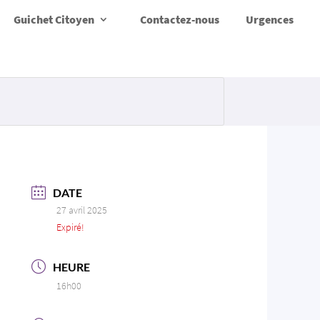
Guichet Citoyen
Contactez-nous
Urgences
DATE
27 avril 2025
Expiré!
HEURE
16h00