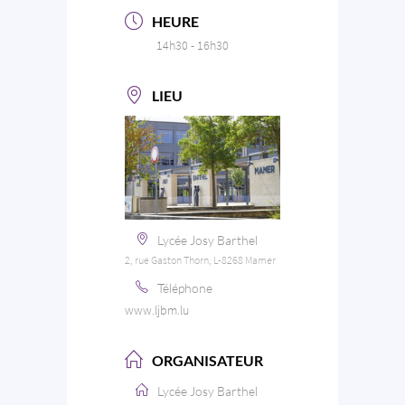
HEURE
14h30 - 16h30
LIEU
Lycée Josy Barthel
2, rue Gaston Thorn, L-8268 Mamer
Téléphone
www.ljbm.lu
ORGANISATEUR
Lycée Josy Barthel