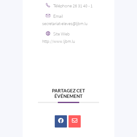
Téléphone
26 31 40 - 1
Email
secretariat-eleves@ljbm.lu
Site Web
http://www.ljbm.lu
PARTAGEZ CET
ÉVÉNEMENT