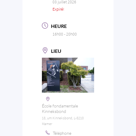
03 juillet 2026
Expiré!
HEURE
16h00 - 20h00
LIEU
École fondamentale
Kinneksbond
18, um Kinneksbond, L-8210
Mamer
Téléphone