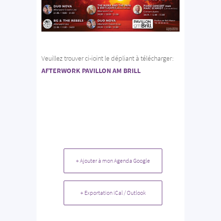
Veuillez trouver ci-ioint le dépliant à télécharger:
AFTERWORK PAVILLON AM BRILL
+ Ajouter à mon Agenda Google
+ Exportation iCal / Outlook