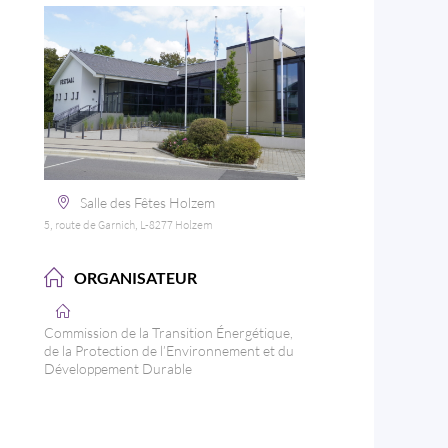
Salle des Fêtes Holzem
5, route de Garnich, L-8277 Holzem
ORGANISATEUR
Commission de la Transition Énergétique,
de la Protection de l’Environnement et du
Développement Durable