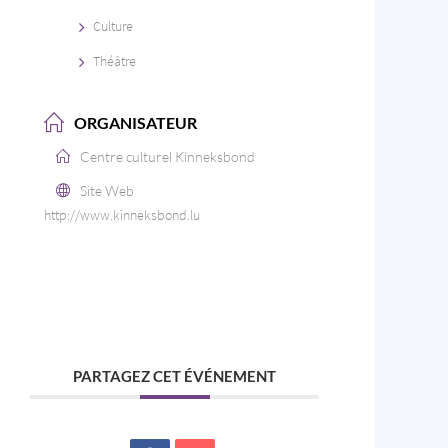
Culture
Théâtre
ORGANISATEUR
Centre culturel Kinneksbond
Site Web
http://www.kinneksbond.lu
PARTAGEZ CET ÉVÉNEMENT