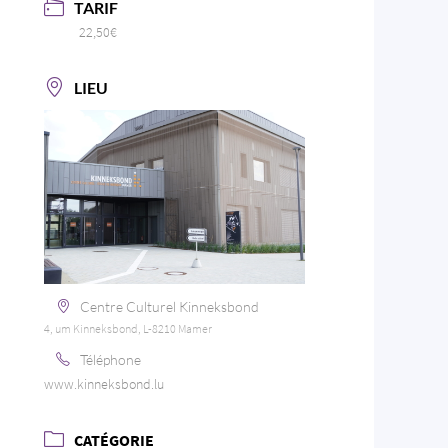
TARIF
22,50€
LIEU
Centre Culturel Kinneksbond
4, um Kinneksbond, L-8210 Mamer
Téléphone
www.kinneksbond.lu
CATÉGORIE