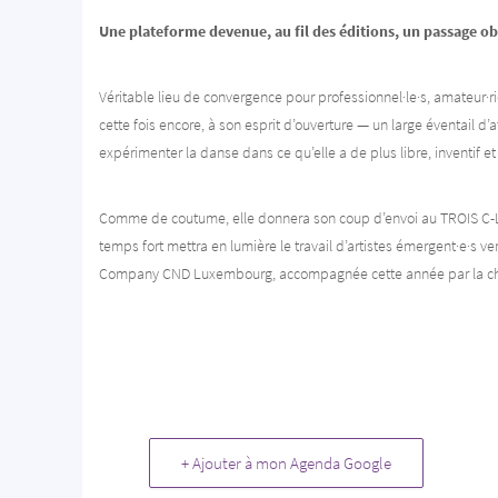
Une plateforme devenue, au fil des éditions, un passage o
Véritable lieu de convergence pour professionnel·le·s, amateur·ri
cette fois encore, à son esprit d’ouverture — un large éventail d’
expérimenter la danse dans ce qu’elle a de plus libre, inventif et i
Comme de coutume, elle donnera son coup d’envoi au TROIS C-L 
temps fort mettra en lumière le travail d’artistes émergent·e·s ve
Company CND Luxembourg, accompagnée cette année par la ch
+ Ajouter à mon Agenda Google