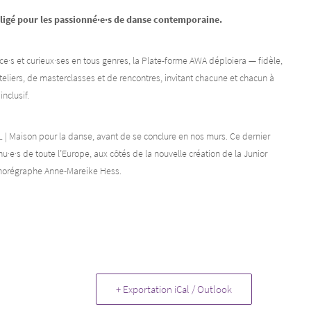
bligé pour les passionné·e·s de danse contemporaine.
ce·s et curieux·ses en tous genres, la Plate-forme AWA déploiera — fidèle,
ateliers, de masterclasses et de rencontres, invitant chacune et chacun à
nclusif.
| Maison pour la danse, avant de se conclure en nos murs. Ce dernier
nu·e·s de toute l’Europe, aux côtés de la nouvelle création de la Junior
orégraphe Anne-Mareike Hess.
+ Exportation iCal / Outlook