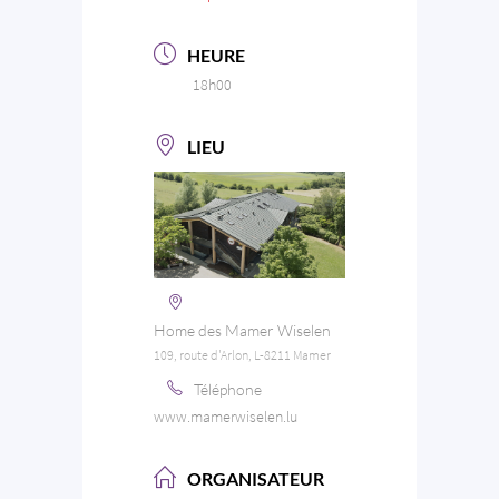
HEURE
18h00
LIEU
Home des Mamer Wiselen
109, route d'Arlon, L-8211 Mamer
Téléphone
www.mamerwiselen.lu
ORGANISATEUR