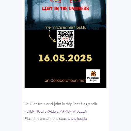
Veuillez trouver ci-joint le dépliant à agrandir:
FLYER NUETSRALLYE MAMER WISELEN
Plus d’informatiouns sous
www.lost.lu