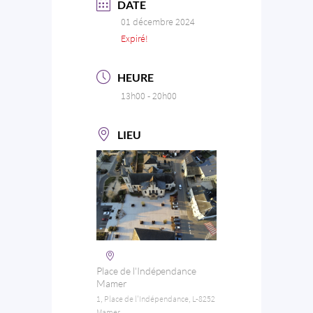
DATE
01 décembre 2024
Expiré!
HEURE
13h00 - 20h00
LIEU
Place de l'Indépendance
Mamer
1, Place de l'Indépendance, L-8252
Mamer