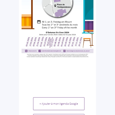
+ Ajouter à mon Agenda Google