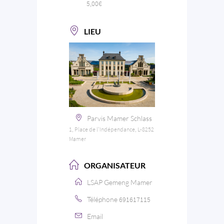
5,00€
LIEU
Parvis Mamer Schlass
1, Place de l'Indépendance, L-8252
Mamer
ORGANISATEUR
LSAP Gemeng Mamer
Téléphone
691617115
Email