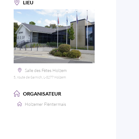
LIEU
Salle des Fêtes Holzem
5, route de Garnich, L-8277 Holzem
ORGANISATEUR
Holzemer Flëntermais