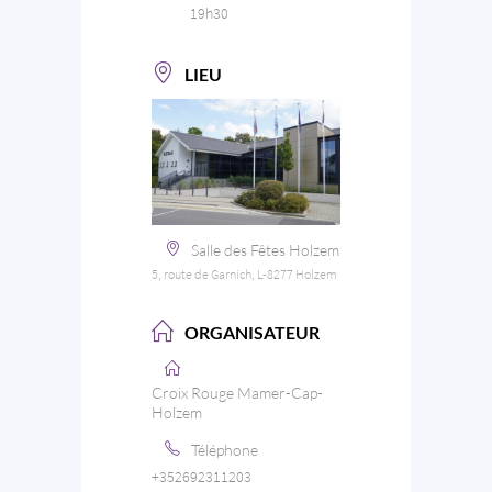
19h30
LIEU
Salle des Fêtes Holzem
5, route de Garnich, L-8277 Holzem
ORGANISATEUR
Croix Rouge Mamer-Cap-
Holzem
Téléphone
+352692311203