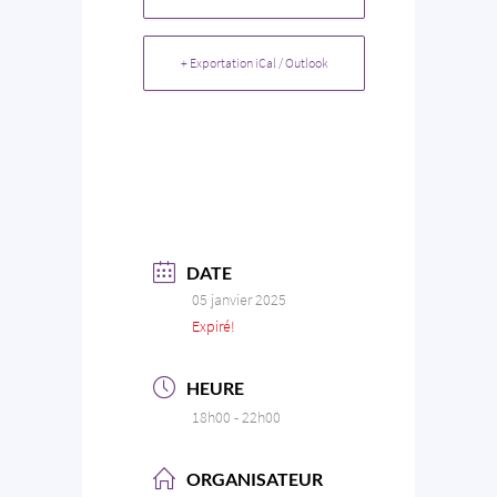
+ Exportation iCal / Outlook
DATE
05 janvier 2025
Expiré!
HEURE
18h00 - 22h00
ORGANISATEUR