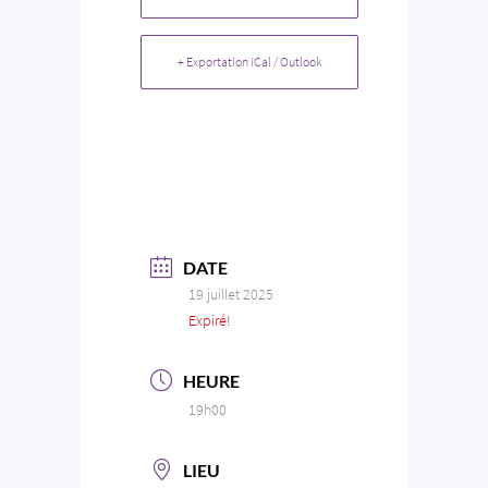
+ Exportation iCal / Outlook
DATE
19 juillet 2025
Expiré!
HEURE
19h00
LIEU