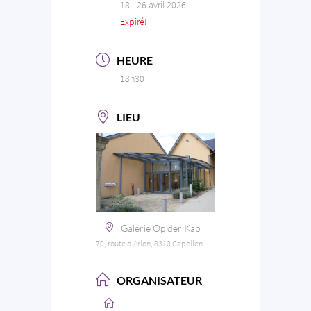
18 - 26 avril 2026
Expiré!
HEURE
18h30
LIEU
Galerie Op der Kap
70, route d'Arlon, 8310 Capellen
ORGANISATEUR