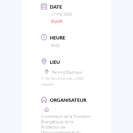
DATE
17 mai 2026
Expiré!
HEURE
9h00
LIEU
Parking Bauhaus
37-39, Parc d'Activités, L-8308
Capellen
ORGANISATEUR
Commission de la Transition
Énergétique, de la
Protection de
l’Environnement et du