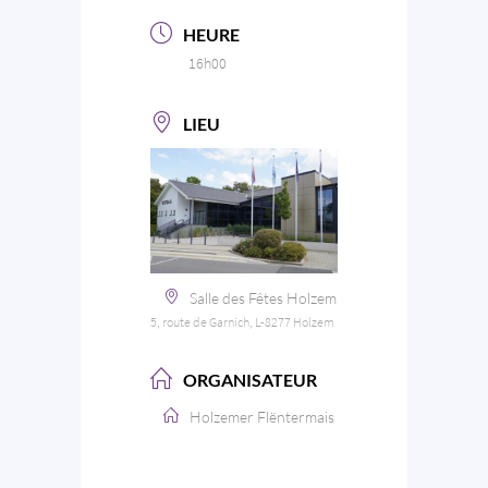
HEURE
16h00
LIEU
Salle des Fêtes Holzem
5, route de Garnich, L-8277 Holzem
ORGANISATEUR
Holzemer Flëntermais