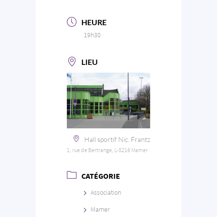
HEURE
19h30
LIEU
Hall sportif Nic. Frantz
1, rue de Bertrange, L-8216 Mamer
CATÉGORIE
Association
Mamer