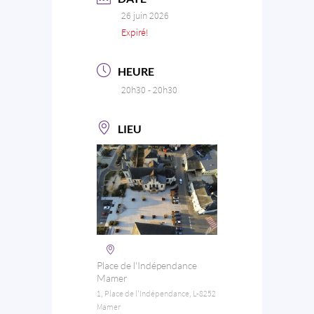
26 juin 2026
Expiré!
HEURE
20h30 - 20h30
LIEU
Place de l'Indépendance
Mamer
1, Place de l'Indépendance, L-8252
Mamer