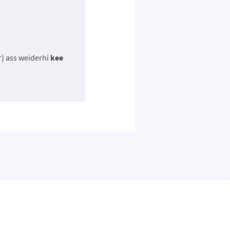
r) ass weiderhi
kee