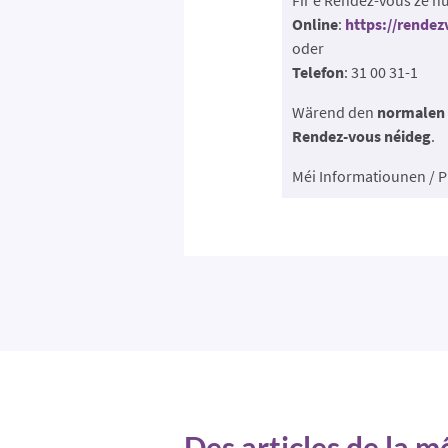
Online
:
https://rende
oder
Telefon
: 31 00 31-1
Wärend den
normalen 
Rendez-vous néideg
.
Méi Informatiounen / P
Des articles de la 