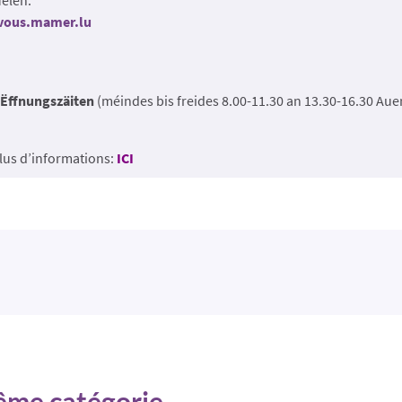
zvous.mamer.lu
Ëffnungszäiten
(méindes bis freides 8.00-11.30 an 13.30-16.30 Aue
lus d’informations:
ICI
même catégorie