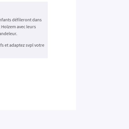
nfants défileront dans
t Holzem avec leurs
andeleur.
fs et
adaptez svpl votre