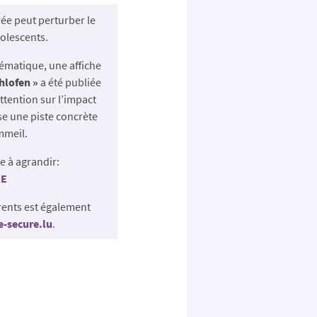
rée peut perturber le
olescents.
lématique, une affiche
hlofen »
a été publiée
l’attention sur l’impact
se une piste concrète
mmeil.
he à agrandir:
RE
rents est également
-secure.lu
.