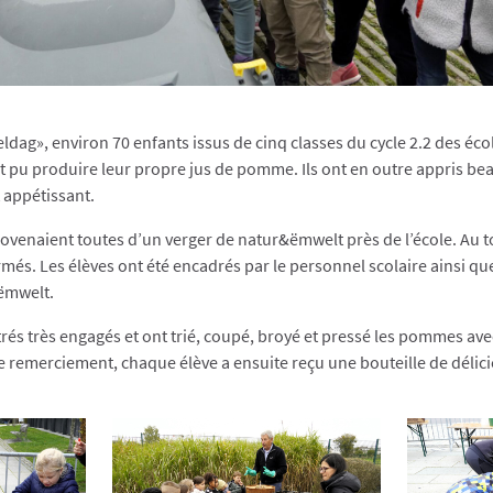
eldag», environ 70 enfants issus de cinq classes du cycle 2.2 des é
t pu produire leur propre jus de pomme. Ils ont en outre appris b
t appétissant.
enaient toutes d’un verger de natur&ëmwelt près de l’école. Au tot
és. Les élèves ont été encadrés par le personnel scolaire ainsi q
&ëmwelt.
rés très engagés et ont trié, coupé, broyé et pressé les pommes a
de remerciement, chaque élève a ensuite reçu une bouteille de déli