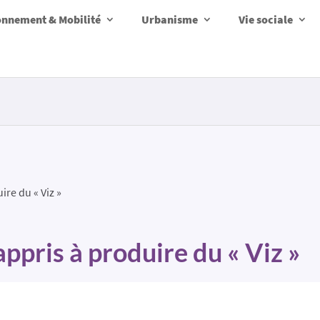
onnement & Mobilité
Urbanisme
Vie sociale
ire du « Viz »
appris à produire du « Viz »