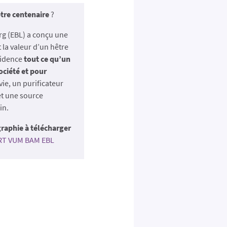
tre centenaire
?
g (EBL) a conçu une
 la valeur d’un hêtre
vidence
tout ce qu’un
ociété et pour
vie, un purificateur
et une source
in.
graphie à télécharger
RT VUM BAM EBL