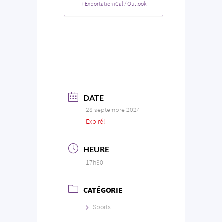
+ Exportation iCal / Outlook
DATE
28 septembre 2024
Expiré!
HEURE
17h30
CATÉGORIE
Sports