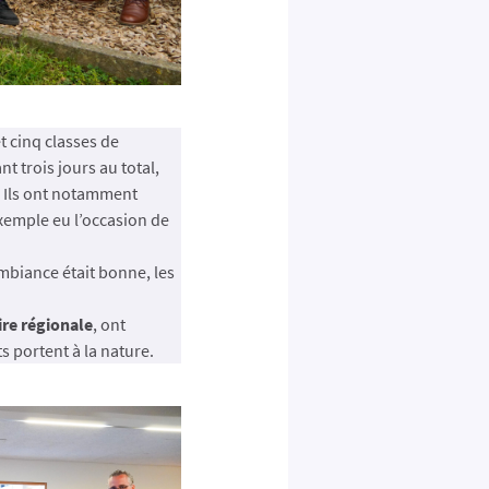
t cinq classes de
nt trois jours au total,
e. Ils ont notamment
 exemple eu l’occasion de
ambiance était bonne, les
ire régionale
, ont
ts portent à la nature.