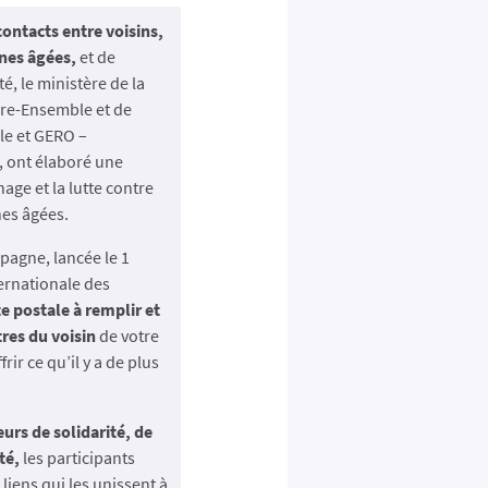
ontacts entre voisins,
nnes âgées,
et de
é, le ministère de la
ivre-Ensemble et de
ale et GERO –
, ont élaboré une
age et la lutte contre
nes âgées.
pagne, lancée le 1
ernationale des
e postale à remplir et
tres du voisin
de votre
ffrir ce qu’il y a de plus
eurs de solidarité, de
té,
les participants
 liens qui les unissent à