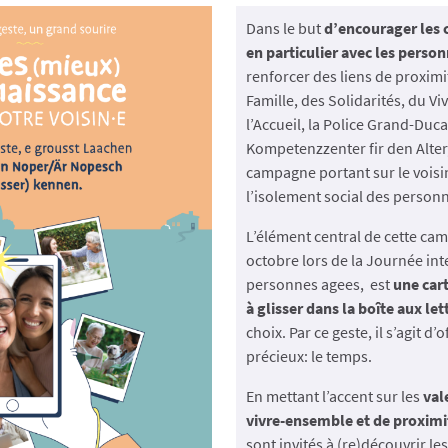
Dans le but
d’encourager les c
en particulier avec les perso
renforcer des liens de proximit
Famille, des Solidarités, du V
l’Accueil, la Police Grand-Duc
Kompetenzzenter fir den Alter
campagne portant sur le voisin
l’isolement social des person
L’élément central de cette cam
octobre lors de la Journée int
personnes agees, est
une cart
à glisser dans la boîte aux let
choix. Par ce geste, il s’agit d’o
précieux: le temps.
En mettant l’accent sur les
val
vivre-ensemble et de proximi
sont invités à (re)découvrir les