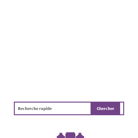
Les fortes chaleurs et la sécheresse
persistante qui touchent actuellement le
Luxembourg augmentent considérablement
le risque d'incendie en forêt. Ces conditions
fragilisent également les arbres, qui peuvent
présenter des dangers parfois difficiles à
détecter, tels...