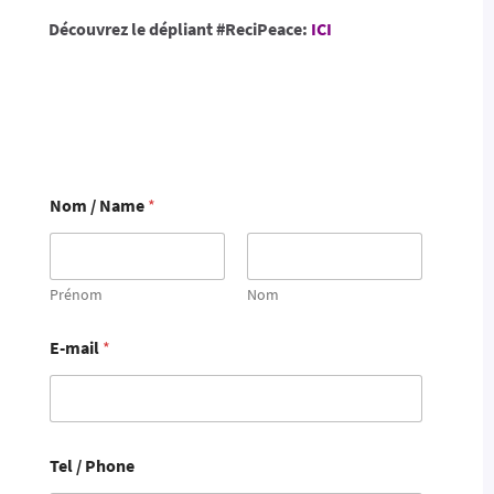
Découvrez le dépliant #ReciPeace:
ICI
Nom / Name
*
Prénom
Nom
E-mail
*
Tel / Phone