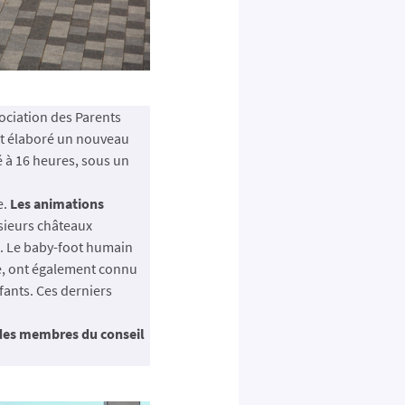
ociation des Parents
nt élaboré un nouveau
té à 16 heures, sous un
e.
Les animations
sieurs châteaux
ts. Le baby-foot humain
le, ont également connu
ants. Ces derniers
 des membres du conseil