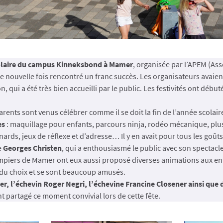
olaire du campus Kinneksbond à Mamer
, organisée par l’APEM (Ass
e nouvelle fois rencontré un franc succès. Les organisateurs avaie
, qui a été très bien accueilli par le public. Les festivités ont débu
rents sont venus célébrer comme il se doit la fin de l’année scolair
es
: maquillage pour enfants, parcours ninja, rodéo mécanique, plu
ards, jeux de réflexe et d’adresse… Il y en avait pour tous les goû
e
Georges Christen
, qui a enthousiasmé le public avec son spectac
mpiers de Mamer ont eux aussi proposé diverses animations aux enf
 du choix et se sont beaucoup amusés.
er, l’échevin Roger Negri, l’échevine Francine Closener ainsi que
 partagé ce moment convivial lors de cette fête.