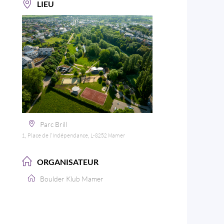
LIEU
Parc Brill
1, Place de l'Indépendance, L-8252 Mamer
ORGANISATEUR
Boulder Klub Mamer