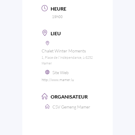
HEURE
19h00
LIEU
Chalet Winter Moments
1, Place de l'Indépendance, L-8252
Mamer
Site Web
http://www.mamer.lu
ORGANISATEUR
CSV Gemeng Mamer