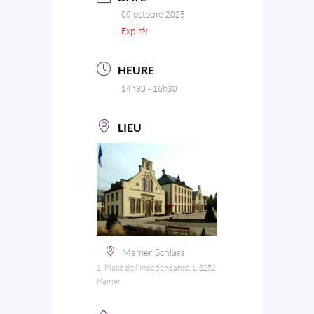
09 octobre 2025
Expiré!
HEURE
14h30 - 16h30
LIEU
Mamer Schlass
1, Place de l'Indépendance, L-8252
Mamer