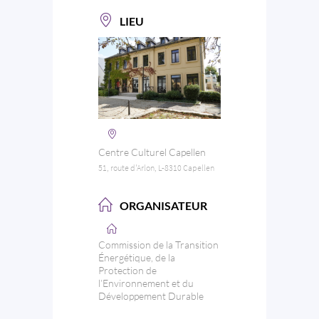
LIEU
Centre Culturel Capellen
51, route d'Arlon, L-8310 Capellen
ORGANISATEUR
Commission de la Transition
Énergétique, de la
Protection de
l’Environnement et du
Développement Durable