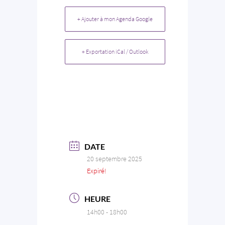
+ Ajouter à mon Agenda Google
+ Exportation iCal / Outlook
DATE
20 septembre 2025
Expiré!
HEURE
14h00 - 18h00